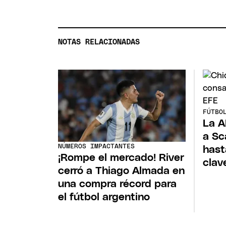
NOTAS RELACIONADAS
FÚTBO
La A
a Sc
NÚMEROS IMPACTANTES
hast
¡Rompe el mercado! River
clav
cerró a Thiago Almada en
una compra récord para
el fútbol argentino