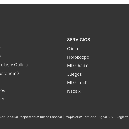
SERVICIOS
d
Clima
s
Horóscopo
ulos y Cultura
MDZ Radio
astronomía
Juegos
MDZ Tech
tos
Napsix
ter
or Editorial Responsable: Rubén Rabanal | Propietario: Territorio Digital S.A. | Regis