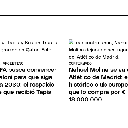
L ARGENTINO
CONFIRMADO
FA busca convencer
Nahuel Molina se va 
aloni para que siga
Atlético de Madrid: e
a 2030: el respaldo
histórico club europ
e que recibió Tapia
que lo compra por €
18.000.000