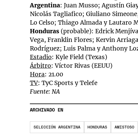
Argentina
: Juan Musso; Agustín Gia
Nicolás Tagliafico; Giuliano Simeone,
Lo Celso; Thiago Almada y Lautaro Ma
Honduras
(probable): Edrick Menjíva
Vega, Franklin Flores; Kervin Arriag
Rodríguez; Luis Palma y Anthony Lo
Estadio
: Kyle Field (Texas)
Árbitro
: Víctor Rivas (EEUU)
Hora
: 21.00
TV
: TyC Sports y Telefe
Fuente: NA
ARCHIVADO EN
SELECCIÓN ARGENTINA
HONDURAS
AMISTOSO