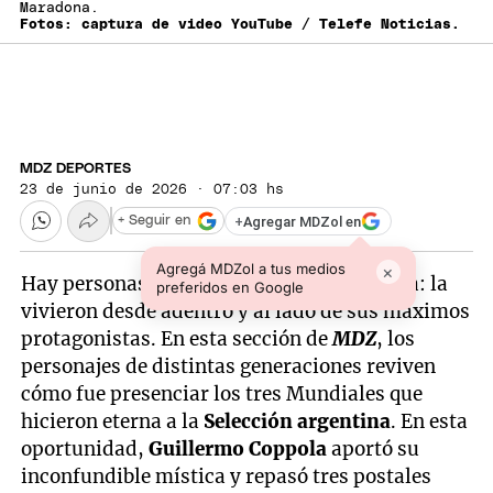
Maradona.
Fotos: captura de video YouTube / Telefe Noticias.
MDZ DEPORTES
23 de junio de 2026 · 07:03 hs
+
Agregar MDZol en
+ Seguir en
Agregá MDZol a tus medios
×
Hay personas que no solo vieron la historia: la
preferidos en Google
vivieron desde adentro y al lado de sus máximos
protagonistas. En esta sección de
MDZ
, los
personajes de distintas generaciones reviven
cómo fue presenciar los tres Mundiales que
hicieron eterna a la
Selección argentina
. En esta
oportunidad,
Guillermo Coppola
aportó su
inconfundible mística y repasó tres postales