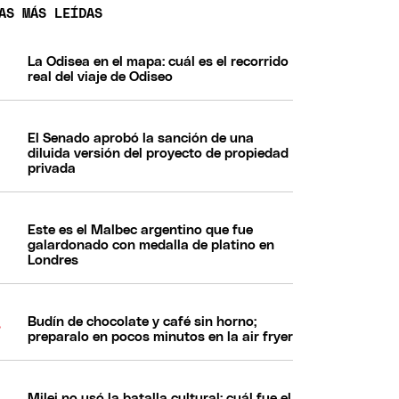
AS MÁS LEÍDAS
La Odisea en el mapa: cuál es el recorrido
real del viaje de Odiseo
El Senado aprobó la sanción de una
diluida versión del proyecto de propiedad
privada
Este es el Malbec argentino que fue
galardonado con medalla de platino en
Londres
Budín de chocolate y café sin horno;
preparalo en pocos minutos en la air fryer
Milei no usó la batalla cultural: cuál fue el