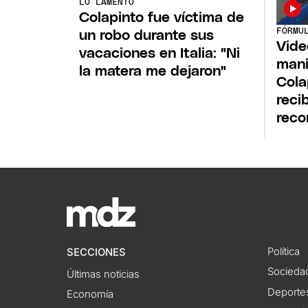
LO LAMENTÓ
Colapinto fue víctima de
FÓRMU
un robo durante sus
Vide
vacaciones en Italia: "Ni
mani
la matera me dejaron"
Cola
reci
reco
Política
SECCIONES
Socieda
Últimas noticias
Deporte
Economía