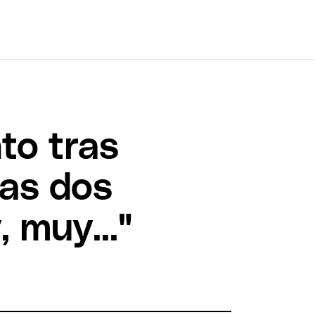
to tras
ras dos
 muy..."