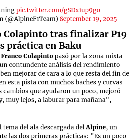
unning
pic.twitter.com/gSDx1up9go
am (@AlpineF1Team)
September 19, 2025
 Colapinto tras finalizar P19
s práctica en Baku
,
Franco Colapinto
pasó por la zona mixta
o un contundente análisis del rendimiento
ben mejorar de cara a lo que resta del fin de
n esta pista con muchos baches y curvas
mos cambios que ayudaron un poco, mejoró
y, muy lejos, a laburar para mañana",
 al tema del ala descargada del
Alpine
, un
te las dos primeras prácticas: "Es un poco