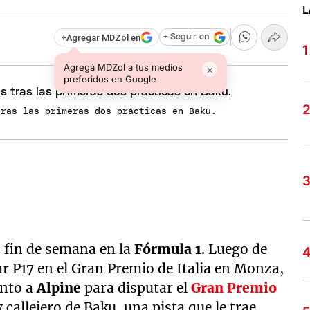
L
+
Agregar MDZol en
+ Seguir en
Agregá MDZol a tus medios
×
preferidos en Google
tras las primeras dos prácticas en Baku.
fin de semana en la
Fórmula 1
. Luego de
r P17 en el Gran Premio de Italia en Monza,
unto a
Alpine
para disputar el
Gran Premio
 callejero de Baku, una pista que le trae