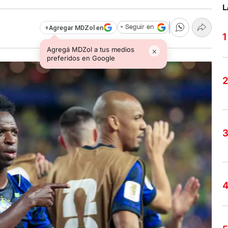
L
+
Agregar MDZol en
+ Seguir en
Agregá MDZol a tus medios
×
preferidos en Google