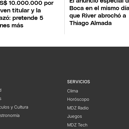
El anuncio especial 
S$ 10.000.000 por
Boca en el mismo dí
ven titular y la
que River abrochó a
azó: pretende 5
Thiago Almada
ones más
SERVICIOS
d
Clima
s
Horóscopo
ulos y Cultura
MDZ Radio
astronomía
Juegos
MDZ Tech