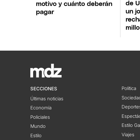
de U
motivo y cuánto deberán
un jo
pagar
rech
mill
Política
SECCIONES
Socieda
Últimas noticias
Deporte
Economía
Espectác
Policiales
Estilo G
Mundo
Viajes
Estilo