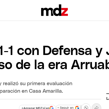
-1 con Defensa y J
so de la era Arrua
 realizó su primera evaluación
paración en Casa Amarilla.
L
+
Agregar MDZol en
+ Seguir en