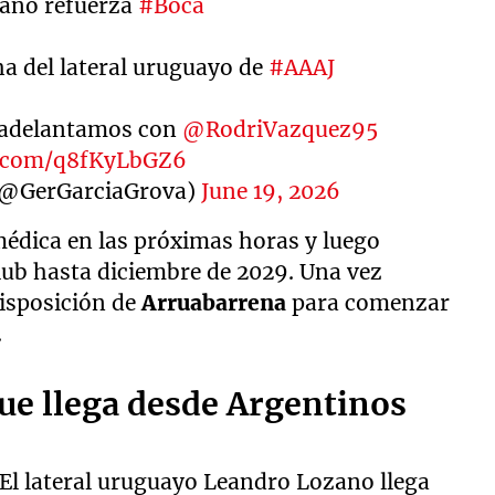
ano refuerza
#Boca
ha del lateral uruguayo de
#AAAJ
o adelantamos con
@RodriVazquez95
er.com/q8fKyLbGZ6
(@GerGarciaGrova)
June 19, 2026
n médica en las próximas horas y luego
club hasta diciembre de 2029. Una vez
isposición de
Arruabarrena
para comenzar
.
que llega desde Argentinos