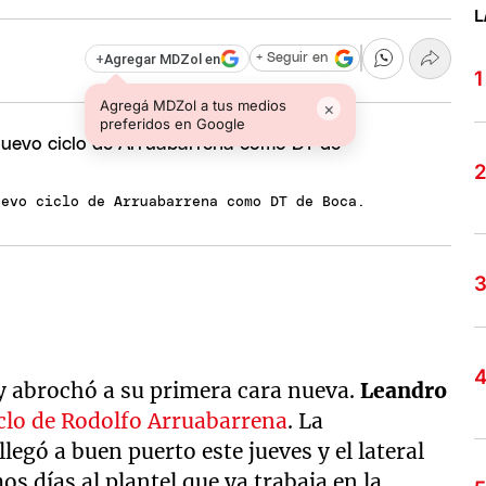
L
+
Agregar MDZol en
+ Seguir en
Agregá MDZol a tus medios
×
preferidos en Google
uevo ciclo de Arruabarrena como DT de Boca.
y abrochó a su primera cara nueva.
Leandro
iclo de Rodolfo Arruabarrena
. La
llegó a buen puerto este jueves y el lateral
s días al plantel que ya trabaja en la