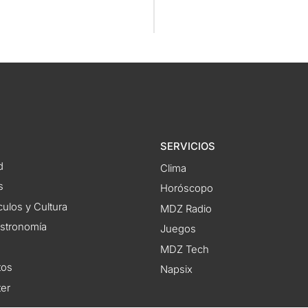
SERVICIOS
d
Clima
s
Horóscopo
ulos y Cultura
MDZ Radio
astronomía
Juegos
MDZ Tech
tos
Napsix
ter