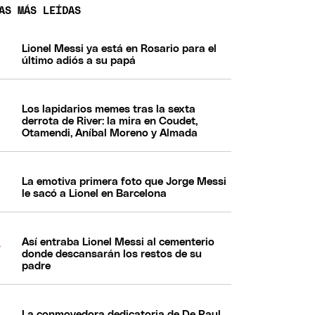
AS MÁS LEÍDAS
Lionel Messi ya está en Rosario para el
último adiós a su papá
Los lapidarios memes tras la sexta
derrota de River: la mira en Coudet,
Otamendi, Aníbal Moreno y Almada
La emotiva primera foto que Jorge Messi
le sacó a Lionel en Barcelona
Así entraba Lionel Messi al cementerio
donde descansarán los restos de su
padre
La conmovedora dedicatoria de De Paul