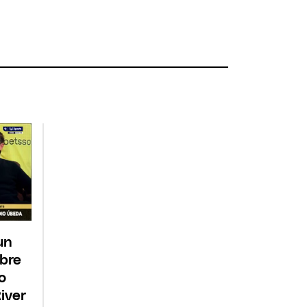
un
obre
o
iver