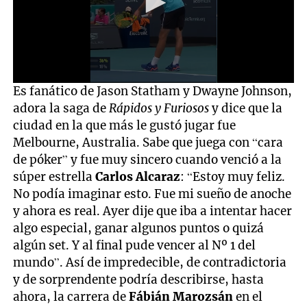
0
Es fanático de Jason Statham y Dwayne Johnson,
seconds
adora la saga de
Rápidos y Furiosos
y dice que la
of
19
ciudad en la que más le gustó jugar fue
seconds
Melbourne, Australia. Sabe que juega con “cara
de póker” y fue muy sincero cuando venció a la
súper estrella
Carlos Alcaraz
: “Estoy muy feliz.
No podía imaginar esto. Fue mi sueño de anoche
y ahora es real. Ayer dije que iba a intentar hacer
algo especial, ganar algunos puntos o quizá
algún set. Y al final pude vencer al Nº 1 del
mundo”. Así de impredecible, de contradictoria
y de sorprendente podría describirse, hasta
ahora, la carrera de
Fábián Marozsán
en el