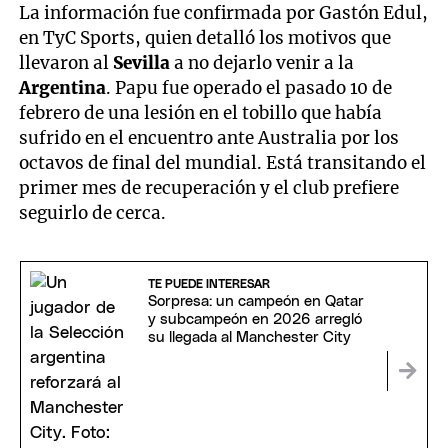
seconds
La información fue confirmada por Gastón Edul,
of
1
en TyC Sports, quien detalló los motivos que
minute,
llevaron al
Sevilla
a no dejarlo venir a la
32
seconds
Argentina
. Papu fue operado el pasado 10 de
febrero de una lesión en el tobillo que había
sufrido en el encuentro ante Australia por los
octavos de final del mundial. Está transitando el
primer mes de recuperación y el club prefiere
seguirlo de cerca.
TE PUEDE INTERESAR
Sorpresa: un campeón en Qatar
y subcampeón en 2026 arregló
su llegada al Manchester City