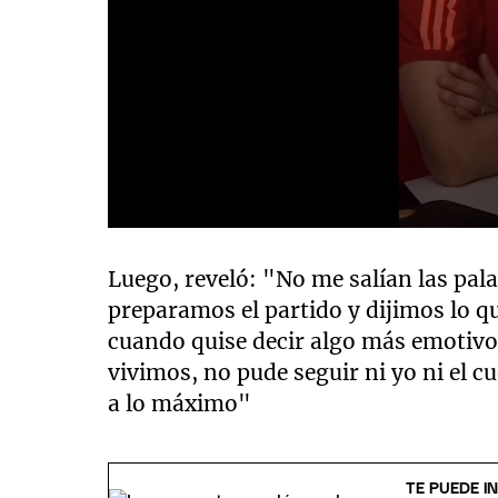
0
seconds
of
Luego, reveló: "No me salían las pa
2
preparamos el partido y dijimos lo q
minutes,
2
cuando quise decir algo más emotivo
seconds
Volume
90%
vivimos, no pude seguir ni yo ni el c
a lo máximo"
TE PUEDE I