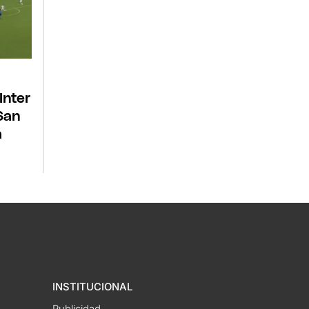
a
Inter
San
a
INSTITUCIONAL