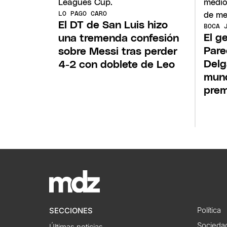
LO PAGO CARO
El DT de San Luis hizo
BOCA 
El g
una tremenda confesión
Pare
sobre Messi tras perder
Delg
4-2 con doblete de Leo
mund
prem
Política
SECCIONES
Socieda