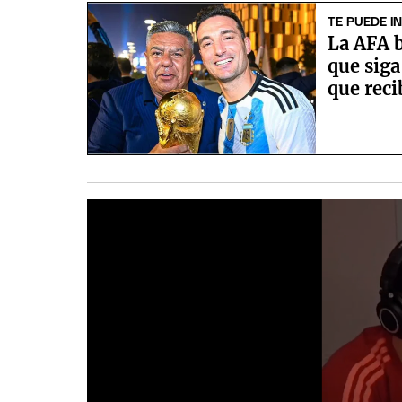
TE PUEDE I
La AFA b
que siga
que reci