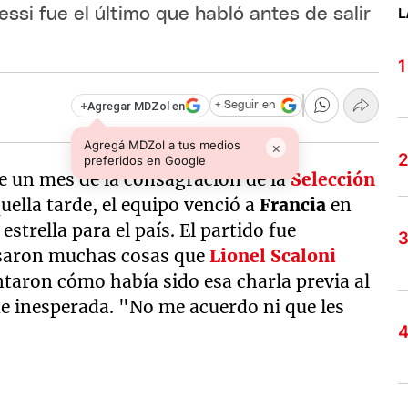
si fue el último que habló antes de salir
L
+
Agregar MDZol en
+ Seguir en
Agregá MDZol a tus medios
×
preferidos en Google
le un mes de la consagración de la
Selección
quella tarde, el equipo venció a
Francia
en
estrella para el país. El partido fue
asaron muchas cosas que
Lionel Scaloni
taron cómo había sido esa charla previa al
ue inesperada. "No me acuerdo ni que les