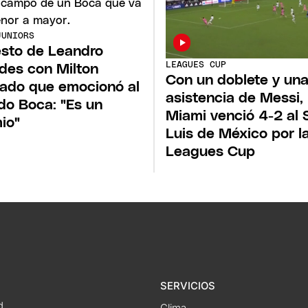
JUNIORS
esto de Leandro
LEAGUES CUP
des con Milton
Con un doblete y un
ado que emocionó al
asistencia de Messi, 
o Boca: "Es un
Miami venció 4-2 al 
io"
Luis de México por l
Leagues Cup
SERVICIOS
d