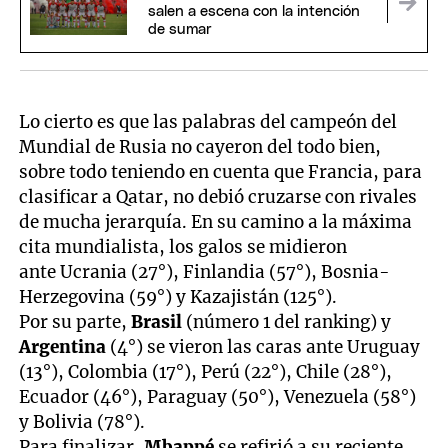
salen a escena con la intención
de sumar
Lo cierto es que las palabras del campeón del
Mundial de Rusia no cayeron del todo bien,
sobre todo teniendo en cuenta que Francia, para
clasificar a Qatar, no debió cruzarse con rivales
de mucha jerarquía. En su camino a la máxima
cita mundialista, los galos se midieron
ante Ucrania (27°), Finlandia (57°), Bosnia-
Herzegovina (59°) y Kazajistán (125°).
Por su parte,
Brasil
(número 1 del ranking) y
Argentina
(4°) se vieron las caras ante Uruguay
(13°), Colombia (17°), Perú (22°), Chile (28°),
Ecuador (46°), Paraguay (50°), Venezuela (58°)
y Bolivia (78°).
Para finalizar,
Mbappé
se refirió a su reciente