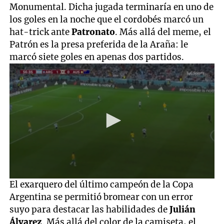
Monumental. Dicha jugada terminaría en uno de
los goles en la noche que el cordobés marcó un
hat-trick ante
Patronato
. Más allá del meme, el
Patrón es la presa preferida de la Araña: le
marcó siete goles en apenas dos partidos.
0
El exarquero del último campeón de la Copa
seconds
Argentina se permitió bromear con un error
of
22
suyo para destacar las habilidades de
Julián
seconds
Álvarez
. Más allá del color de la camiseta, el