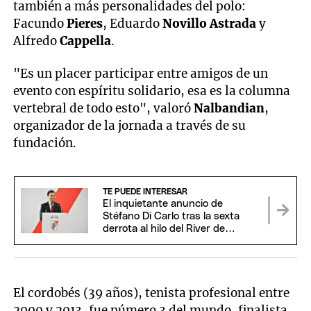
también a más personalidades del polo:
Facundo
Pieres
, Eduardo
Novillo
Astrada
y
Alfredo
Cappella
.
"Es un placer participar entre amigos de un
evento con espíritu solidario, esa es la columna
vertebral de todo esto", valoró
Nalbandian
,
organizador de la jornada a través de su
fundación.
TE PUEDE INTERESAR
El inquietante anuncio de
Stéfano Di Carlo tras la sexta
derrota al hilo del River de
Coudet
El cordobés (39 años), tenista profesional entre
2000 y 2013, fue número 3 del mundo, finalista