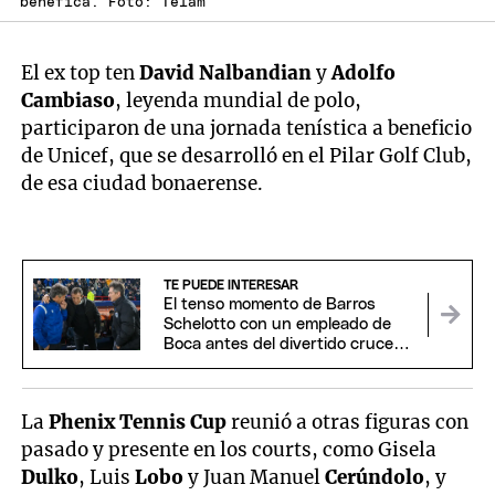
benéfica. Foto: Télam
El ex top ten
David Nalbandian
y
Adolfo
Cambiaso
, leyenda mundial de polo,
participaron de una jornada tenística a beneficio
de Unicef, que se desarrolló en el Pilar Golf Club,
de esa ciudad bonaerense.
TE PUEDE INTERESAR
El tenso momento de Barros
Schelotto con un empleado de
Boca antes del divertido cruce
con Arruabarrena
La
Phenix Tennis Cup
reunió a otras figuras con
pasado y presente en los courts, como Gisela
Dulko
, Luis
Lobo
y Juan Manuel
Cerúndolo
, y