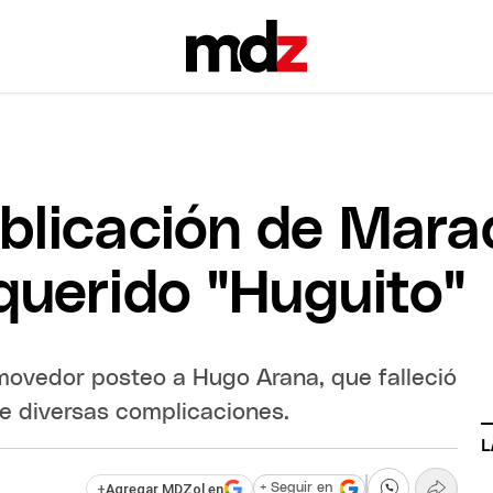
blicación de Mara
querido "Huguito"
nmovedor posteo a Hugo Arana, que falleció
e diversas complicaciones.
L
+
Agregar MDZol en
+ Seguir en