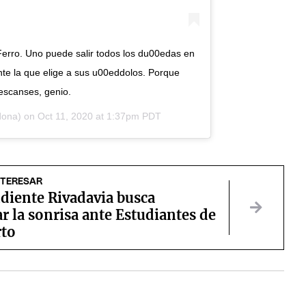
Ferro. Uno puede salir todos los du00edas en
gente la que elige a sus u00eddolos. Porque
escanses, genio.
ona) on
Oct 11, 2020 at 1:37pm PDT
NTERESAR
diente Rivadavia busca
r la sonrisa ante Estudiantes de
rto