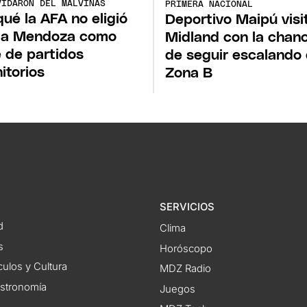
VIDARON DEL MALVINAS
PRIMERA NACIONAL
qué la AFA no eligió
Deportivo Maipú visi
 a Mendoza como
Midland con la chan
 de partidos
de seguir escalando 
nitorios
Zona B
SERVICIOS
d
Clima
s
Horóscopo
ulos y Cultura
MDZ Radio
astronomía
Juegos