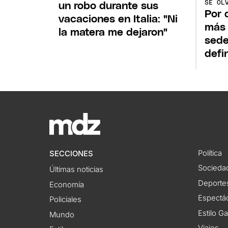
SE OL
un robo durante sus
Por 
vacaciones en Italia: "Ni
más
la matera me dejaron"
sede
defi
Política
SECCIONES
Socieda
Últimas noticias
Deporte
Economía
Espectác
Policiales
Estilo G
Mundo