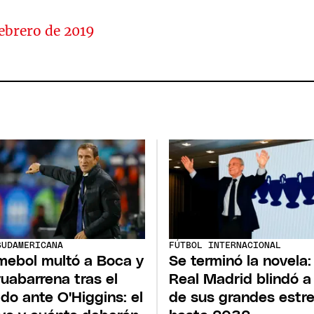
febrero de 2019
SUDAMERICANA
FÚTBOL INTERNACIONAL
ebol multó a Boca y
Se terminó la novela:
ruabarrena tras el
Real Madrid blindó a
ido ante O'Higgins: el
de sus grandes estre