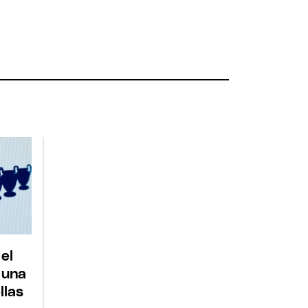
 el
 una
llas