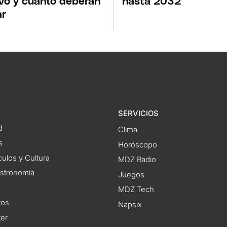
vo y cuánto deberán
hasta 2032
ar
SERVICIOS
d
Clima
s
Horóscopo
ulos y Cultura
MDZ Radio
astronomía
Juegos
MDZ Tech
tos
Napsix
ter