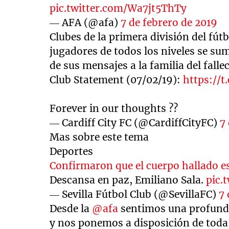
pic.twitter.com/Wa7jt5ThTy
— AFA (@afa)
7 de febrero de 2019
Clubes de la primera división del fútb
jugadores de todos los niveles se s
de sus mensajes a la familia del falle
Club Statement (07/02/19):
https://t
Forever in our thoughts ??
— Cardiff City FC (@CardiffCityFC)
7
Mas sobre este tema
Deportes
Confirmaron que el cuerpo hallado es
Descansa en paz, Emiliano Sala.
pic.
— Sevilla Fútbol Club (@SevillaFC)
7 
Desde la
@afa
sentimos una profunda
y nos ponemos a disposición de toda 