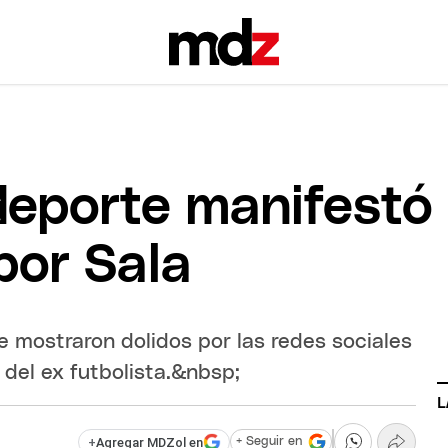
deporte manifestó
por Sala
e mostraron dolidos por las redes sociales
 del ex futbolista.&nbsp;
L
+
Agregar MDZol en
+ Seguir en