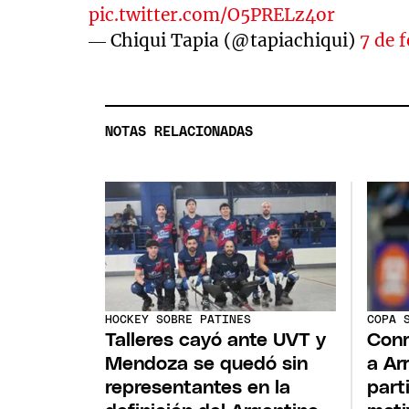
pic.twitter.com/O5PRELz4or
— Chiqui Tapia (@tapiachiqui)
7 de 
NOTAS RELACIONADAS
HOCKEY SOBRE PATINES
COPA 
Talleres cayó ante UVT y
Conm
Mendoza se quedó sin
a Ar
representantes en la
part