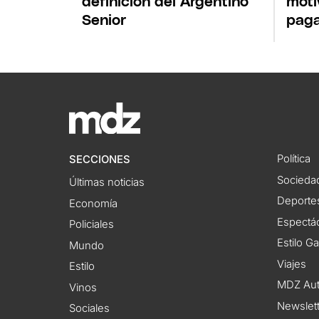
definición del Argentino
moti
Senior
pag
Política
SECCIONES
Socieda
Últimas noticias
Deporte
Economía
Espectác
Policiales
Estilo G
Mundo
Viajes
Estilo
MDZ Au
Vinos
Newslet
Sociales