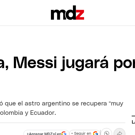
a, Messi jugará por
ró que el astro argentino se recupera “muy
Colombia y Ecuador.
L
+
Agregar MDZol en
+ Seguir en