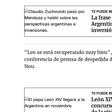
TE PUEDE I
La frase
Argentin
inversi
"Leo se está recuperando muy bien", 
conferencia de prensa de despedida d
Nou.
TE PUEDE I
León XI
concurso
de la vi