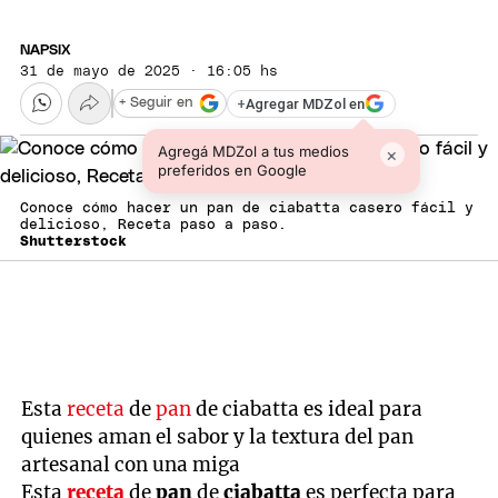
NAPSIX
31 de mayo de 2025 · 16:05 hs
+
Agregar MDZol en
+ Seguir en
Agregá MDZol a tus medios
×
preferidos en Google
Conoce cómo hacer un pan de ciabatta casero fácil y
delicioso, Receta paso a paso.
Shutterstock
Esta
receta
de
pan
de ciabatta es ideal para
quienes aman el sabor y la textura del pan
artesanal con una miga
Esta
receta
de
pan
de
ciabatta
es perfecta para