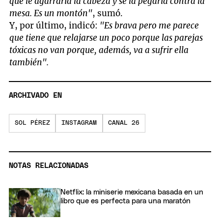
que le agarraría la cabeza y se la pegaría contra la
minutes,
mesa. Es un montón"
, sumó.
13
seconds
Y, por último, indicó:
"Es brava pero me parece
que tiene que relajarse un poco porque las parejas
tóxicas no van porque, además, va a sufrir ella
también".
ARCHIVADO EN
SOL PÉREZ
INSTAGRAM
CANAL 26
NOTAS RELACIONADAS
Netflix: la miniserie mexicana basada en un
libro que es perfecta para una maratón