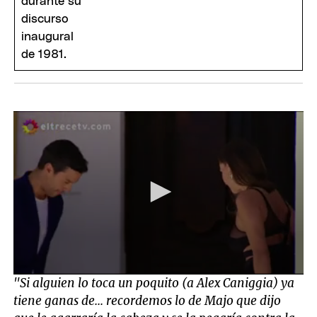
0
"Si alguien lo toca un poquito (a Alex Caniggia) ya
seconds
tiene ganas de... recordemos lo de Majo que dijo
of
7