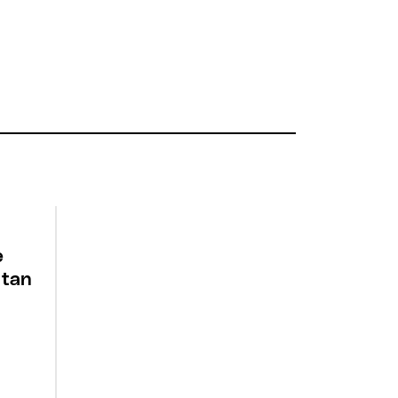
e
 tan