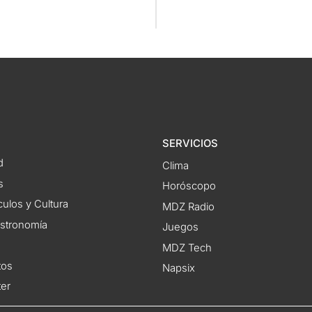
SERVICIOS
d
Clima
s
Horóscopo
ulos y Cultura
MDZ Radio
astronomía
Juegos
MDZ Tech
tos
Napsix
ter