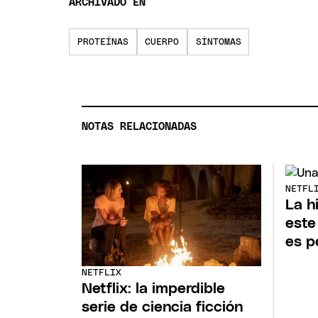
ARCHIVADO EN
PROTEÍNAS
CUERPO
SÍNTOMAS
NOTAS RELACIONADAS
NETFL
La h
este
es p
NETFLIX
Netflix: la imperdible
serie de ciencia ficción