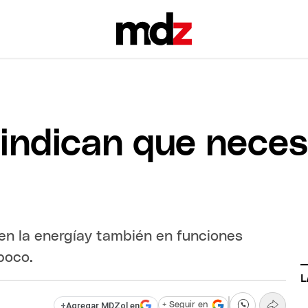
indican que neces
 en la energíay también en funciones
poco.
L
+
Agregar MDZol en
+ Seguir en