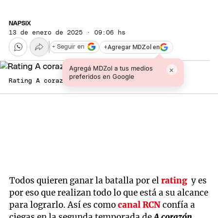
NAPSIX
13 de enero de 2025 · 09:06 hs
+
Agregar MDZol en
+ Seguir en
Agregá MDZol a tus medios
×
preferidos en Google
Rating A corazón abierto
Todos quieren ganar la batalla por el
rating
y es
por eso que realizan todo lo que está a su alcance
para lograrlo. Así es como
canal RCN
confía a
ciegas en
la segunda temporada de
A corazón