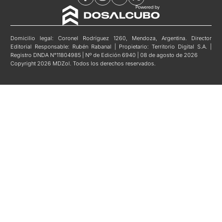
Domicilio legal: Coronel Rodríguez 1260, Mendoza, Argentina. Director
Editorial Responsable: Rubén Rabanal | Propietario: Territorio Digital S.A. |
Registro DNDA N°11804985 | Nº de Edición 6940 | 08 de agosto de 2026
Copyright 2026 MDZol. Todos los derechos reservados.