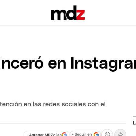
sinceró en Instagr
tención en las redes sociales con el
L
+
Agregar MDZol en
+ Seguir en