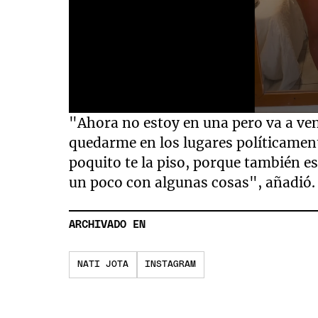
0
"Ahora no estoy en una pero va a ve
seconds
of
quedarme en los lugares políticament
32
poquito te la piso, porque también e
seconds
Volume
90%
un poco con algunas cosas", añadió.
ARCHIVADO EN
NATI JOTA
INSTAGRAM