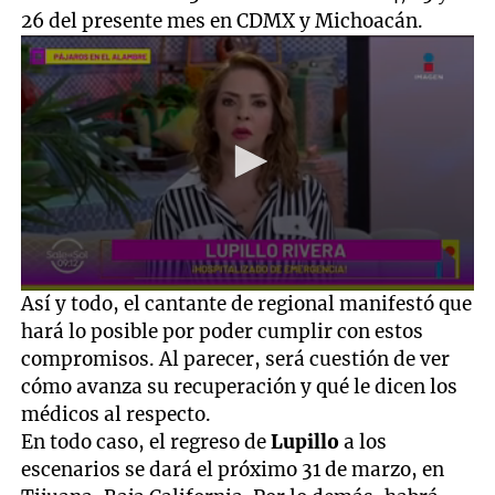
26 del presente mes en CDMX y Michoacán.
0
Así y todo, el cantante de regional manifestó que
seconds
hará lo posible por poder cumplir con estos
of
3
compromisos. Al parecer, será cuestión de ver
minutes,
cómo avanza su recuperación y qué le dicen los
32
seconds
médicos al respecto.
En todo caso, el regreso de
Lupillo
a los
escenarios se dará el próximo 31 de marzo, en