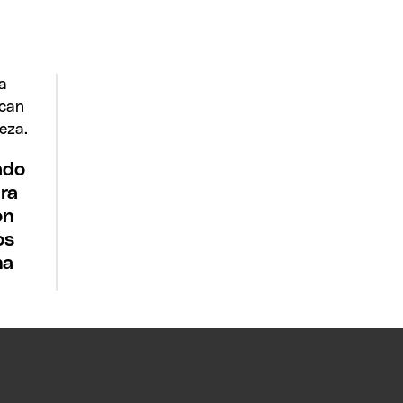
ado
ra
on
os
na