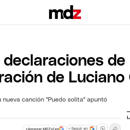
 declaraciones de 
ración de Luciano
 nueva canción "Puedo solita" apuntó
L
+
Agregar MDZol en
+ Seguir en