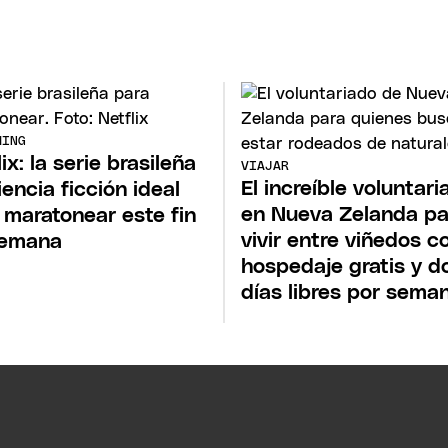
MING
ix: la serie brasileña
VIAJAR
El increíble voluntari
iencia ficción ideal
en Nueva Zelanda pa
 maratonear este fin
vivir entre viñedos c
semana
hospedaje gratis y d
días libres por sema