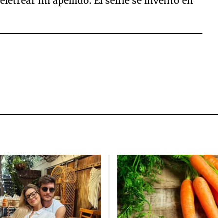
letrear mi apellido. El selfie se inventó en