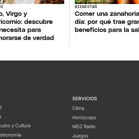
CO
BIENESTAR
o, Virgo y
Comer una zanahoria
icornio: descubre
día: por qué trae gr
necesita para
beneficios para la sa
orarse de verdad
SERVICIOS
d
Clima
s
Horóscopo
ulos y Cultura
MDZ Radio
astronomía
Juegos