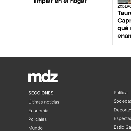
limpiar en el hogar
ZODIA
Taur
Capr
qué 
enam
Política
SECCIONES
Socieda
Últimas noticias
Deporte
Economía
Espectác
Policiales
Estilo G
Mundo