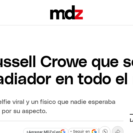
ussell Crowe que 
ladiador en todo e
fie viral y un físico que nadie esperaba
n por su aspecto.
L
+
Agregar MDZol en
+ Seguir en