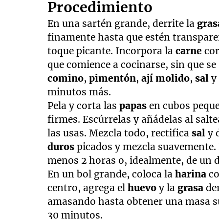
Procedimiento
En una sartén grande, derrite la
gras
finamente hasta que estén transpare
toque picante. Incorpora la
carne
cor
que comience a cocinarse, sin que se
comino
,
pimentón
,
ají molido
,
sal
minutos más.
Pela y corta las
papas
en cubos peque
firmes. Escúrrelas y añádelas al salt
las usas. Mezcla todo, rectifica
sal
y 
duros
picados y mezcla suavemente. Re
menos 2 horas o, idealmente, de un d
En un bol grande, coloca la
harina
c
centro, agrega el
huevo
y la
grasa
de
amasando hasta obtener una masa s
30 minutos.