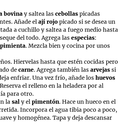
a bovina
y saltea las
cebollas
picadas
ntes. Añade el
ají rojo
picado si se desea un
tada a cuchillo y saltea a fuego medio hasta
 seque del todo. Agrega las
especias
:
y
pimienta
. Mezcla bien y cocina por unos
ños. Hiervelas hasta que estén cocidas pero
eado de
carne
. Agrega también las
arvejas
si
deja enfriar. Una vez frío, añade los
huevos
serva el relleno en la heladera por al
ía para otro.
on la
sal
y el
pimentón
. Hace un hueco en el
rretida. Incorpora el agua tibia poco a poco,
uave y homogénea. Tapa y deja descansar