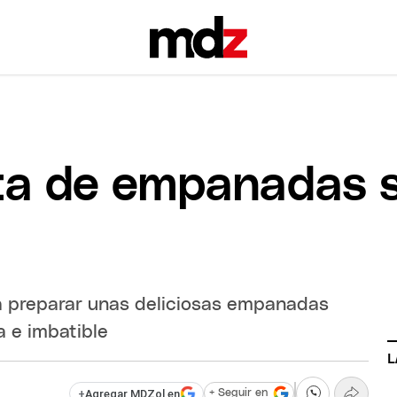
ta de empanadas s
a preparar unas deliciosas empanadas
a e imbatible
L
+
Agregar MDZol en
+ Seguir en