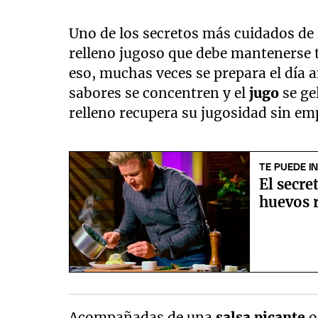
Uno de los secretos más cuidados de
relleno jugoso que debe mantenerse 
eso, muchas veces se prepara el día a
sabores se concentren y el
jugo
se ge
relleno recupera su jugosidad sin em
TE PUEDE I
El secr
huevos 
Acompañadas de una
salsa picante
o