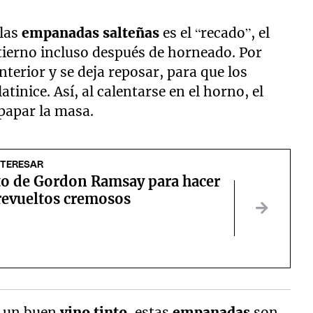
 las
empanadas salteñas
es el “recado”, el
tierno incluso después de horneado. Por
nterior y se deja reposar, para que los
latinice. Así, al calentarse en el horno, el
papar la masa.
NTERESAR
eto de Gordon Ramsay para hacer
revueltos cremosos
 un buen
vino tinto
, estas
empanadas
son