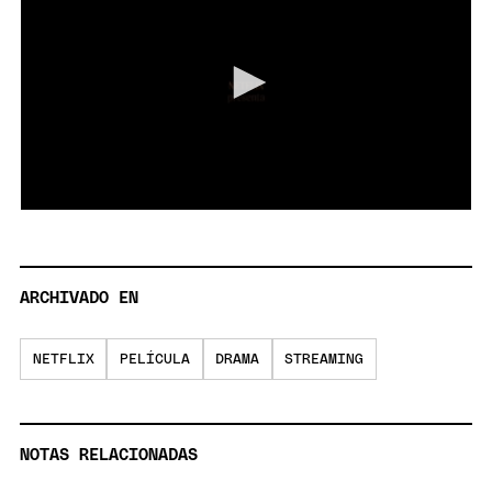
0
seconds
of
2
minutes,
ARCHIVADO EN
9
seconds
NETFLIX
PELÍCULA
DRAMA
STREAMING
NOTAS RELACIONADAS