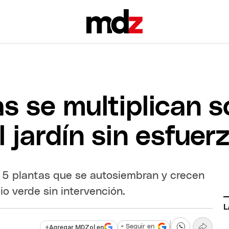
s se multiplican s
 jardín sin esfuer
 5 plantas que se autosiembran y crecen
o verde sin intervención.
L
+
Agregar MDZol en
+ Seguir en