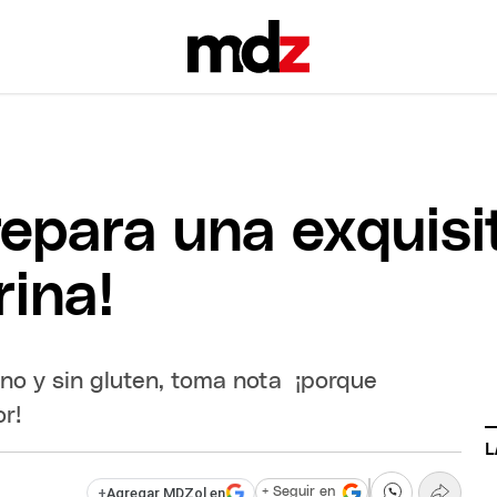
repara una exquisi
rina!
no y sin gluten, toma nota ¡porque
r!
L
+
Agregar MDZol en
+ Seguir en