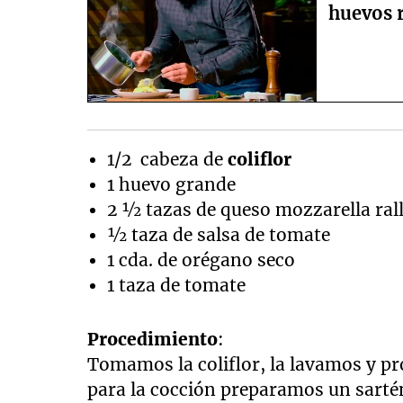
huevos 
1/2 cabeza de
coliflor
1 huevo grande
2 ½ tazas de queso mozzarella ral
½ taza de salsa de tomate
1 cda. de orégano seco
1 taza de tomate
Procedimiento
:
Tomamos la coliflor, la lavamos y p
para la cocción preparamos un sarté