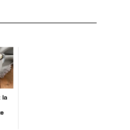
 la
te