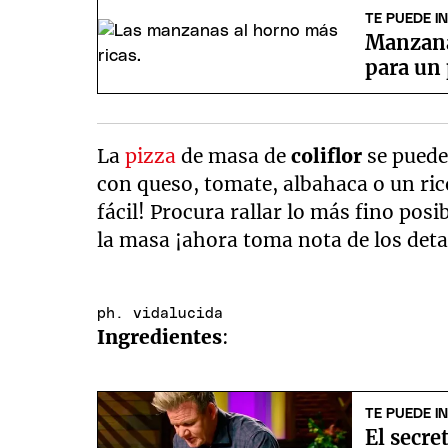
TE PUEDE I
Manzana 
para un 
La
pizza
de masa de
coliflor
se puede
con queso, tomate, albahaca o un ric
fácil! Procura rallar lo más fino pos
la masa ¡ahora toma nota de los deta
ph. vidalucida
Ingredientes
:
TE PUEDE I
El secr