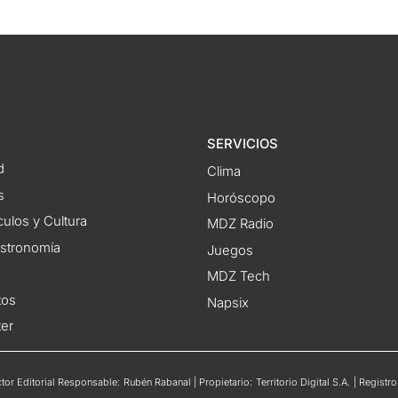
SERVICIOS
d
Clima
s
Horóscopo
ulos y Cultura
MDZ Radio
astronomía
Juegos
MDZ Tech
tos
Napsix
ter
or Editorial Responsable: Rubén Rabanal | Propietario: Territorio Digital S.A. | Regis