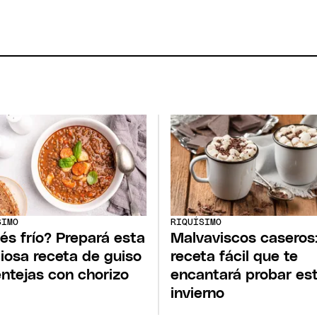
SIMO
RIQUÍSIMO
és frío? Prepará esta
Malvaviscos caseros:
ciosa receta de guiso
receta fácil que te
entejas con chorizo
encantará probar es
invierno