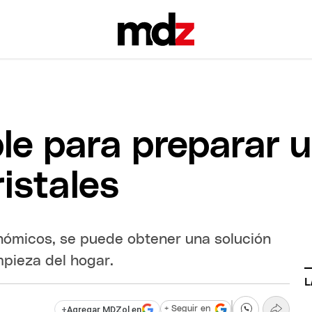
ible para preparar 
istales
nómicos, se puede obtener una solución
mpieza del hogar.
L
+
Agregar MDZol en
+ Seguir en