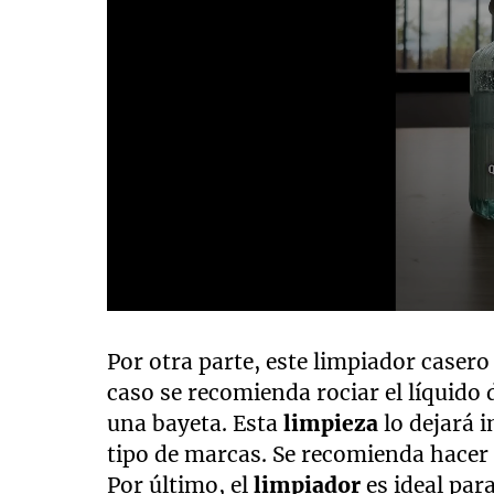
0
seconds
of
Por otra parte, este limpiador casero 
26
caso se recomienda rociar el líquido 
seconds
Volume
90%
una bayeta. Esta
limpieza
lo dejará 
tipo de marcas. Se recomienda hacer
Por último, el
limpiador
es ideal par