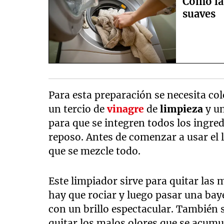
Cómo lav
suaves
Para esta preparación se necesita co
un tercio de
vinagre
de
limpieza
y u
para que se integren todos los ingre
reposo. Antes de comenzar a usar el 
que se mezcle todo.
Este limpiador sirve para quitar las
hay que rociar y luego pasar una bay
con un brillo espectacular. También 
quitar los malos olores que se acumul