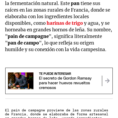
la fermentación natural. Este
pan
tiene sus
raíces en las zonas rurales de Francia, donde se
elaboraba con los ingredientes locales
disponibles, como
harinas de trigo
y agua, y se
horneaba en grandes hornos de leña. Su nombre,
"
pain de campagne
", significa literalmente
"
pan de campo
", lo que refleja su origen
humilde y su conexión con la vida campesina.
TE PUEDE INTERESAR
El secreto de Gordon Ramsay
para hacer huevos revueltos
cremosos
El pain de campagne proviene de las zonas rurales
de Francia, donde se elaboraba de forma artesanal