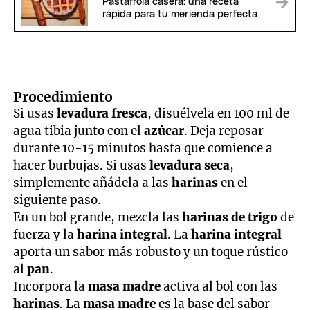
Pastafrola casera: una receta
rápida para tu merienda perfecta
Procedimiento
Si usas
levadura fresca
, disuélvela en 100 ml de
agua tibia junto con el
azúcar
. Deja reposar
durante 10-15 minutos hasta que comience a
hacer burbujas. Si usas
levadura seca
,
simplemente añádela a las
harinas
en el
siguiente paso.
En un bol grande, mezcla las
harinas de trigo
de
fuerza y la
harina integral
. La
harina integral
aporta un sabor más robusto y un toque rústico
al
pan
.
Incorpora la
masa madre
activa al bol con las
harinas
. La
masa madre
es la base del sabor