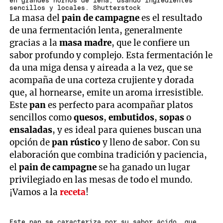
en grandes hornos de leña, usando ingredientes
sencillos y locales. Shutterstock
La masa del
pain de campagne
es el resultado
de una fermentación lenta, generalmente
gracias a la
masa madre
, que le confiere un
sabor profundo y complejo. Esta fermentación le
da una miga densa y aireada a la vez, que se
acompaña de una corteza crujiente y dorada
que, al hornearse, emite un aroma irresistible.
Este
pan
es perfecto para acompañar platos
sencillos como
quesos
,
embutidos
,
sopas
o
ensaladas
, y es ideal para quienes buscan una
opción de
pan rústico
y lleno de sabor. Con su
elaboración que combina tradición y paciencia,
el
pain de campagne
se ha ganado un lugar
privilegiado en las mesas de todo el mundo.
¡Vamos a la
receta
!
Este pan se caracteriza por su sabor ácido, que