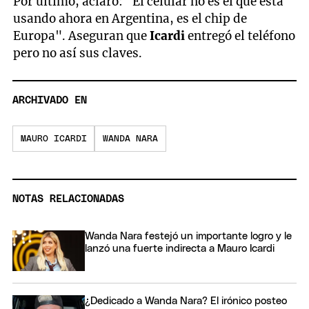
Por último, aclaró: "El celular no es el que está
seconds
usando ahora en Argentina, es el chip de
of
6
Europa". Aseguran que
Icardi
entregó el teléfono
minutes,
pero no así sus claves.
54
seconds
ARCHIVADO EN
MAURO ICARDI
WANDA NARA
NOTAS RELACIONADAS
Wanda Nara festejó un importante logro y le
lanzó una fuerte indirecta a Mauro Icardi
¿Dedicado a Wanda Nara? El irónico posteo