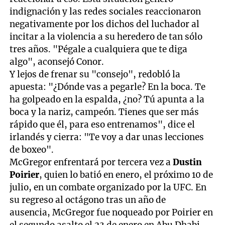
indignación y las redes sociales reaccionaron
negativamente por los dichos del luchador al
incitar a la violencia a su heredero de tan sólo
tres años. "Pégale a cualquiera que te diga
algo", aconsejó Conor.
Y lejos de frenar su "consejo", redobló la
apuesta: "¿Dónde vas a pegarle? En la boca. Te
ha golpeado en la espalda, ¿no? Tú apunta a la
boca y la nariz, campeón. Tienes que ser más
rápido que él, para eso entrenamos", dice el
irlandés y cierra: "Te voy a dar unas lecciones
de boxeo".
McGregor enfrentará por tercera vez a
Dustin
Poirier
, quien lo batió en enero, el próximo 10 de
julio, en un combate organizado por la UFC. En
su regreso al octágono tras un año de
ausencia, McGregor fue noqueado por Poirier en
el segundo asalto el 23 de enero en Abu Dhabi.