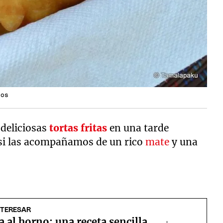
dos
 deliciosas
tortas fritas
en una tarde
 si las acompañamos de un rico
mate
y una
NTERESAR
al horno: una receta sencilla