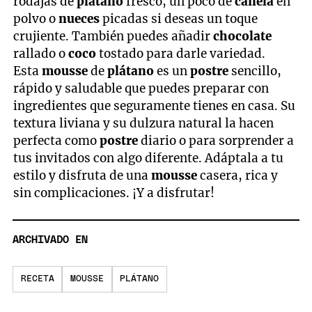
rodajas de
plátano
fresco, un poco de
canela
en
polvo o
nueces
picadas si deseas un toque
crujiente. También puedes añadir
chocolate
rallado o
coco
tostado para darle variedad.
Esta
mousse
de
plátano
es un
postre
sencillo,
rápido y saludable que puedes preparar con
ingredientes que seguramente tienes en casa. Su
textura liviana y su dulzura natural la hacen
perfecta como
postre
diario o para sorprender a
tus invitados con algo diferente. Adáptala a tu
estilo y disfruta de una
mousse
casera, rica y
sin complicaciones. ¡Y a disfrutar!
ARCHIVADO EN
RECETA
MOUSSE
PLÁTANO