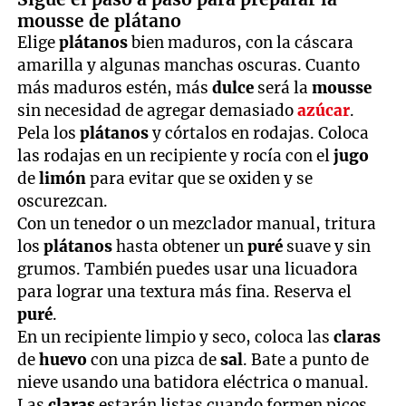
mousse de plátano
Elige
plátanos
bien maduros, con la cáscara
amarilla y algunas manchas oscuras. Cuanto
más maduros estén, más
dulce
será la
mousse
sin necesidad de agregar demasiado
azúcar
.
Pela los
plátanos
y córtalos en rodajas. Coloca
las rodajas en un recipiente y rocía con el
jugo
de
limón
para evitar que se oxiden y se
oscurezcan.
Con un tenedor o un mezclador manual, tritura
los
plátanos
hasta obtener un
puré
suave y sin
grumos. También puedes usar una licuadora
para lograr una textura más fina. Reserva el
puré
.
En un recipiente limpio y seco, coloca las
claras
de
huevo
con una pizca de
sal
. Bate a punto de
nieve usando una batidora eléctrica o manual.
Las
claras
estarán listas cuando formen picos