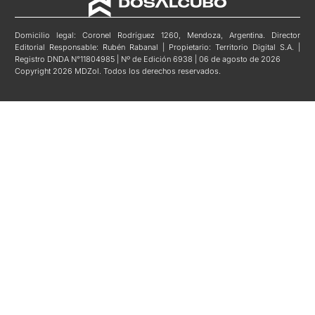
Domicilio legal: Coronel Rodríguez 1260, Mendoza, Argentina. Director
Editorial Responsable: Rubén Rabanal | Propietario: Territorio Digital S.A. |
Registro DNDA N°11804985 | Nº de Edición 6938 | 06 de agosto de 2026
Copyright 2026 MDZol. Todos los derechos reservados.