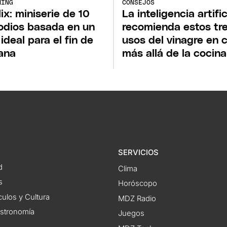
MING
CONSEJOS
lix: miniserie de 10
La inteligencia artific
odios basada en un
recomienda estos tr
 ideal para el fin de
usos del vinagre en 
ana
más allá de la cocina
SERVICIOS
d
Clima
s
Horóscopo
ulos y Cultura
MDZ Radio
astronomía
Juegos