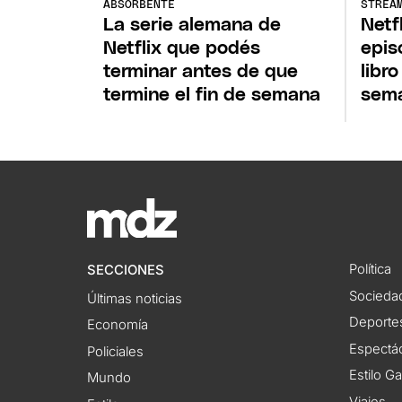
ABSORBENTE
STREA
La serie alemana de
Netf
Netflix que podés
epis
terminar antes de que
libro
termine el fin de semana
sem
Política
SECCIONES
Socieda
Últimas noticias
Deporte
Economía
Espectác
Policiales
Estilo G
Mundo
Viajes