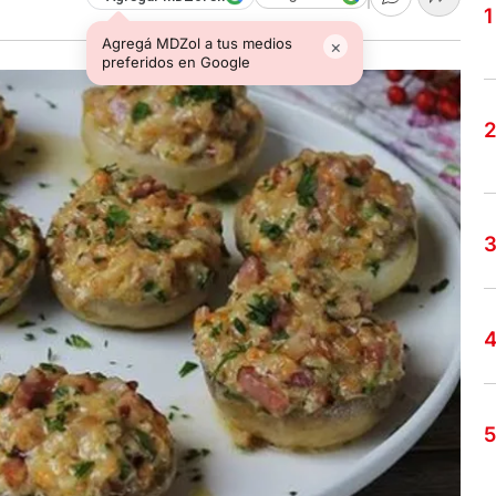
Agregá MDZol a tus medios
×
preferidos en Google