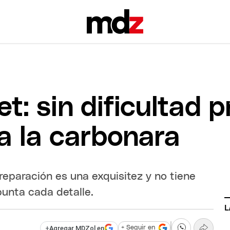
t: sin dificultad 
a la carbonara
preparación es una exquisitez y no tiene
unta cada detalle.
L
+
Agregar MDZol en
+ Seguir en