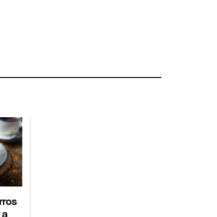
rros
 a