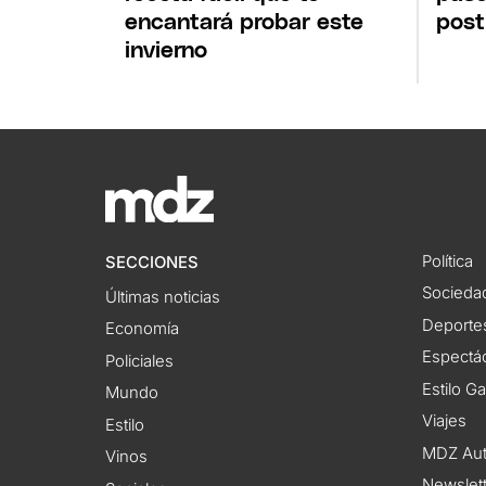
encantará probar este
post
invierno
Política
SECCIONES
Socieda
Últimas noticias
Deporte
Economía
Espectác
Policiales
Estilo G
Mundo
Viajes
Estilo
MDZ Au
Vinos
Newslet