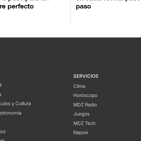
re perfecto
paso
SERVICIOS
d
Clima
s
Horóscopo
ulos y Cultura
MDZ Radio
astronomía
Juegos
MDZ Tech
tos
Napsix
ter