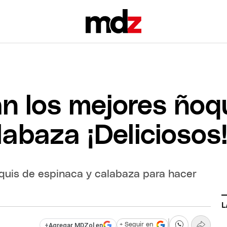
an los mejores ñoq
abaza ¡Deliciosos
oquis de espinaca y calabaza para hacer
L
+
Agregar MDZol en
+ Seguir en