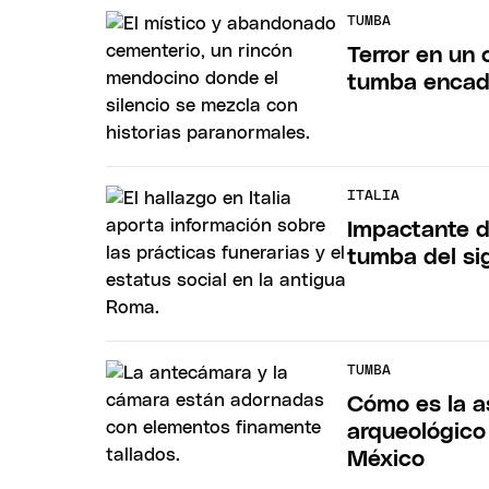
TUMBA
Terror en un 
tumba enca
ITALIA
Impactante d
tumba del si
TUMBA
Cómo es la a
arqueológico
México