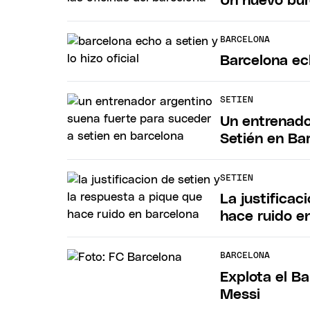
Un nuevo buro
BARCELONA
Barcelona ech
SETIEN
Un entrenado
Setién en Ba
SETIEN
La justificac
hace ruido e
BARCELONA
Explota el Ba
Messi