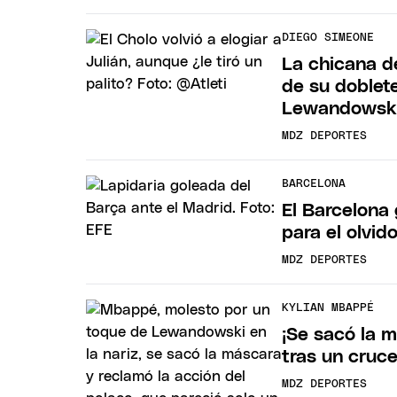
DIEGO SIMEONE
La chicana d
de su doblet
Lewandowsk
MDZ DEPORTES
BARCELONA
El Barcelona 
para el olvi
MDZ DEPORTES
KYLIAN MBAPPÉ
¡Se sacó la 
tras un cruc
MDZ DEPORTES