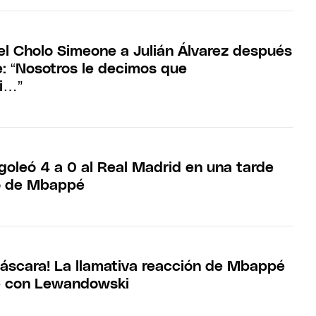
el Cholo Simeone a Julián Álvarez después
e: “Nosotros le decimos que
i…”
goleó 4 a 0 al Real Madrid en una tarde
do de Mbappé
máscara! La llamativa reacción de Mbappé
e con Lewandowski