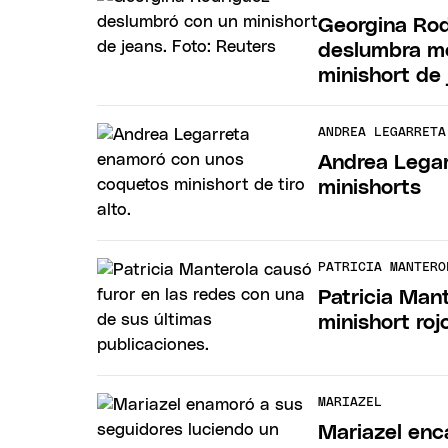
Georgina Rod
deslumbra mo
minishort de
ANDREA LEGARRETA
Andrea Legar
minishorts
PATRICIA MANTERO
Patricia Man
minishort roj
MARIAZEL
Mariazel enc