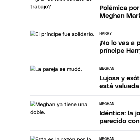
Polémica por 
Meghan Markl
HARRY
¡No lo vas a 
príncipe Har
MEGHAN
Lujosa y exó
está valuada
MEGHAN
Idéntica: la 
parecido co
MEGHAN