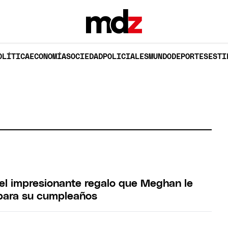
OLÍTICA
ECONOMÍA
SOCIEDAD
POLICIALES
MUNDO
DEPORTES
ESTI
z el impresionante regalo que Meghan le
 para su cumpleaños