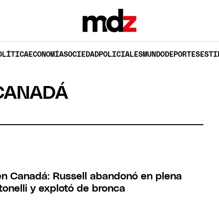
OLÍTICA
ECONOMÍA
SOCIEDAD
POLICIALES
MUNDO
DEPORTES
ESTI
CANADÁ
en Canadá: Russell abandonó en plena
onelli y explotó de bronca