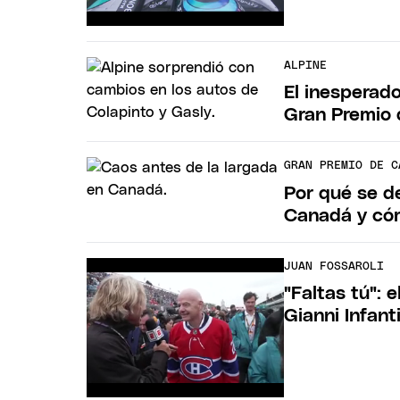
ALPINE
El inesperad
Gran Premio
GRAN PREMIO DE C
Por qué se d
Canadá y cóm
JUAN FOSSAROLI
"Faltas tú": 
Gianni Infant