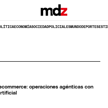
OLÍTICA
ECONOMÍA
SOCIEDAD
POLICIALES
MUNDO
DEPORTES
ESTI
l ecommerce: operaciones agénticas con
rtificial