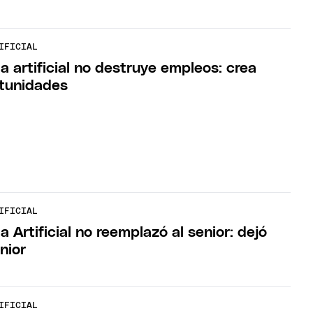
IFICIAL
ia artificial no destruye empleos: crea
rtunidades
IFICIAL
ia Artificial no reemplazó al senior: dejó
unior
IFICIAL