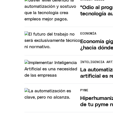
"Odio al prog
tecnología a
ECONOMÍA
Economía gig
¿hacia dónde
INTELIGENCIA ART
La automatiz
artificial es r
PYME
Hiperhumaniz
de tu pyme n