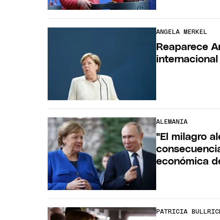
ANGELA MERKEL
Reaparece An
internacional
ALEMANIA
"El milagro a
consecuencias
económica d
PATRICIA BULLRIC