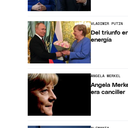
VLADIMIR PUTIN
Del triunfo e
energía
ANGELA MERKEL
Angela Merke
era canciller