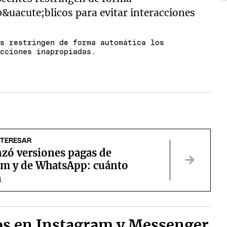
es restringen de forma automática los
acciones inapropiadas.
NTERESAR
nzó versiones pagas de
am y de WhatsApp: cuánto
n
os en Instagram y Messenger