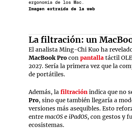
ergonomía de los Mac.
Imagen extraída de la web
La filtración: un MacBo
El analista Ming-Chi Kuo ha revelad
MacBook Pro
con
pantalla
táctil OL
2027. Sería la primera vez que la co
de portátiles.
Además, la
filtración
indica que no s
Pro
, sino que también llegaría a mo
versiones más asequibles. Esto refor
entre
macOS
e
iPadOS
, con gestos y 
ecosistemas.