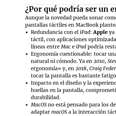
¿Por qué podría ser un e
Aunque la novedad pueda sonar como 
pantallas táctiles en MacBook plant
Redundancia con el
iPad
:
Apple
ya
táctil, con aplicaciones optimizada
líneas entre
Mac
e
iPad
podría rest
Ergonomía cuestionable: tocar una 
natural ni cómodo. Ya en 2010,
Ste
ergonomía» y, en 2018,
Craig Feder
tocar la pantalla es bastante fatig
Impacto en el diseño y la experienci
huellas en la pantalla, comprometie
durabilidad.
MacOS
no está pensado para los d
adaptar
macOS
a la interacción tá