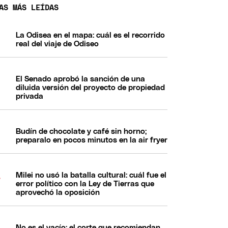
AS MÁS LEÍDAS
La Odisea en el mapa: cuál es el recorrido
real del viaje de Odiseo
El Senado aprobó la sanción de una
diluida versión del proyecto de propiedad
privada
Budín de chocolate y café sin horno;
preparalo en pocos minutos en la air fryer
Milei no usó la batalla cultural: cuál fue el
error político con la Ley de Tierras que
aprovechó la oposición
No es el vacío: el corte que recomiendan