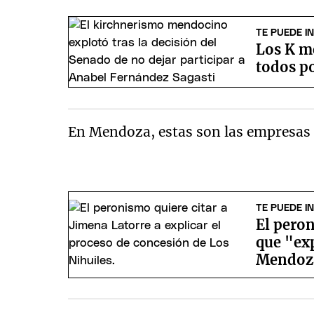
TE PUEDE I
Los K m
todos po
En Mendoza, estas son las empresas 
TE PUEDE I
El pero
que "exp
Mendoz