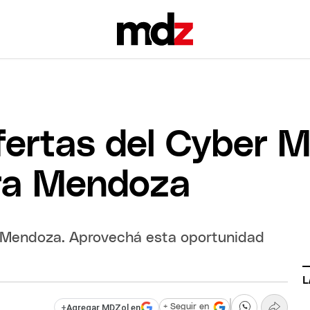
fertas del Cyber 
ara Mendoza
en Mendoza. Aprovechá esta oportunidad
L
+
Agregar MDZol en
+ Seguir en