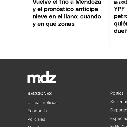
Vuelve el frío a Mendoza
ENERG
YPF 
y el pronóstico anticipa
petr
nieve en el llano: cuándo
quié
y en qué zonas
due
Política
SECCIONES
Socieda
Últimas noticias
Deporte
Economía
Espectác
Policiales
Estilo G