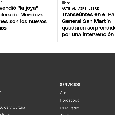
ÍA
vendió "la joya"
ARTE AL AIRE LIBRE
Transeúntes en el P
olera de Mendoza:
General San Martín
nes son los nuevos
quedaron sorprendid
ños
por una intervención
SERVICIOS
d
Clima
s
Horóscopo
ulos y Cultura
MDZ Radio
astronomía