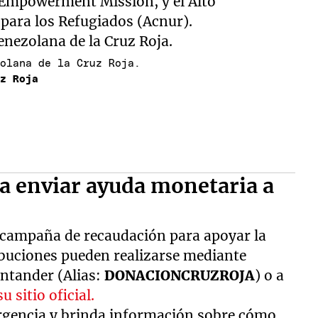
 Empowerment Mission, y el Alto
para los Refugiados (Acnur).
zolana de la Cruz Roja.
uz Roja
ra enviar ayuda monetaria a
 campaña de recaudación para apoyar la
ibuciones pueden realizarse mediante
antander (Alias:
DONACIONCRUZROJA
) o a
su sitio oficial.
rgencia y brinda información sobre cómo